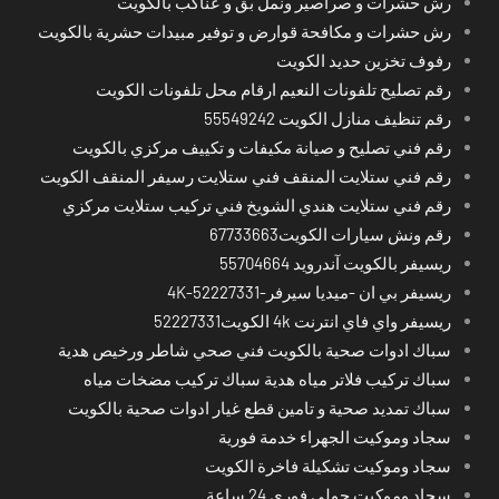
رش حشرات و صراصير ونمل بق و عناكب بالكويت
رش حشرات و مكافحة قوارض و توفير مبيدات حشرية بالكويت
رفوف تخزين حديد الكويت
رقم تصليح تلفونات النعيم ارقام محل تلفونات الكويت
رقم تنظيف منازل الكويت 55549242
رقم فني تصليح و صيانة مكيفات و تكييف مركزي بالكويت
رقم فني ستلايت المنقف فني ستلايت رسيفر المنقف الكويت
رقم فني ستلايت هندي الشويخ فني تركيب ستلايت مركزي
رقم ونش سيارات الكويت67733663
ريسيفر بالكويت آندرويد 55704664
ريسيفر بي ان -ميديا سيرفر-4K-52227331
ريسيفر واي فاي انترنت 4k الكويت52227331
سباك ادوات صحية بالكويت فني صحي شاطر ورخيص هدية
سباك تركيب فلاتر مياه هدية سباك تركيب مضخات مياه
سباك تمديد صحية و تامين قطع غيار ادوات صحية بالكويت
سجاد وموكيت الجهراء خدمة فورية
سجاد وموكيت تشكيلة فاخرة الكويت
سجاد وموكيت حولي فوري 24 ساعة