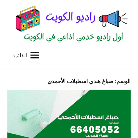
لتجاوز
لى
لمحتوى
القائمة
راديو
اول
منصة
الكويت
اذاعية
الوسم:
صباغ هندي اسطبلات الأحمدي
للاعلانات
الخدمية
بالكويت