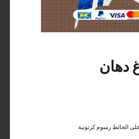
ة 66405052 صباغ دهان
 على الحائط رسوم كرتونية