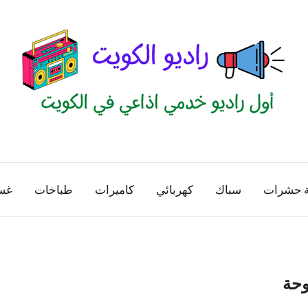
راديو
اول
منصة
الكويت
اذاعية
ة حشرات
سباك
كهربائي
كاميرات
طباخات
غس
للاعلانات
الخدمية
بالكويت
وحة