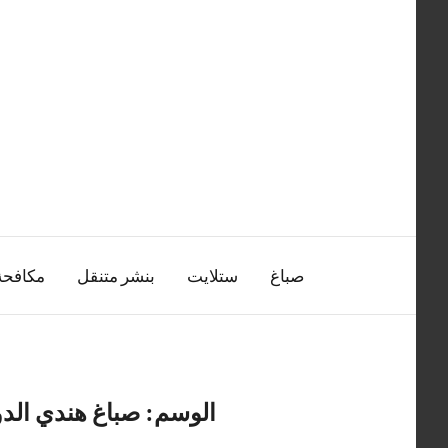
التجاوز
إلى
المحتوى
صباغ
ستلايت
بنشر متنقل
مكافح
الوسم:
صباغ هندي الد