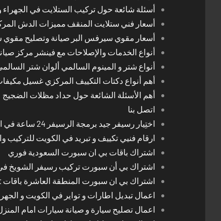
أسئلة شائعة حول تركيب الستلايت في الجهراء و
أسعار فني ستلايت المنقف مميزات الدش المر
أسعار مقوي سيرفس البر صيانة وتصليح مقوي 
أنواع الخدمات والإصلاحات مع فينشر مركز صيان
أنواع شتر و المينوم السالمي ألوان شتر السالم
أهم أنواع دكتات التكييف المركزي غسيل مكيفا
أهم الأسئلة الشائعة حول حداد مظلات الضجيج
اتصل بنا
اختِيار رسيفر جيد برمجة الرسيفر 24 ساعة في الكويت
ارقام فنيي تكييف و تبريد في الكويت للتركيب وا
اشتراك باقات بي ان سبورت السعودية فوري
اشتراك بي أن سبورت تركيب رسيفر الشويخ في
اشتراك بي ان سبورت المنطقة العاشرة باقات Bein Sport الجديدة
اعمال تبديل اطارات و تواير في الكويت و الجهرا
اعمال تصليح سيارة و صيانة سيارات امام المنز