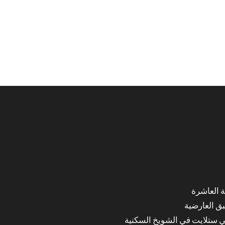
ق العارضية
ي ستلايت في الشويخ السكنية