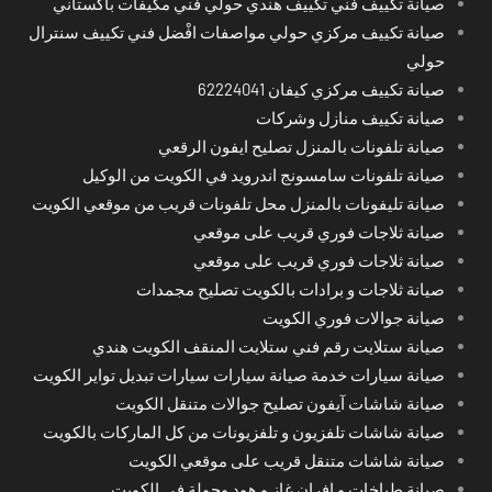
صيانة تكييف فني تكييف هندي حولي فني مكيفات باكستاني
صيانة تكييف مركزي حولي مواصفات افْضل فني تكييف سنترال
حولي
صيانة تكييف مركزي كيفان 62224041
صيانة تكييف منازل وشركات
صيانة تلفونات بالمنزل تصليح ايفون الرقعي
صيانة تلفونات سامسونج اندرويد في الكويت من الوكيل
صيانة تليفونات بالمنزل محل تلفونات قريب من موقعي الكويت
صيانة ثلاجات فوري قريب على موقعي
صيانة ثلاجات فوري قريب على موقعي
صيانة ثلاجات و برادات بالكويت تصليح مجمدات
صيانة جوالات فوري الكويت
صيانة ستلايت رقم فني ستلايت المنقف الكويت هندي
صيانة سيارات خدمة صيانة سيارات سيارات تبديل تواير الكويت
صيانة شاشات آيفون تصليح جوالات متنقل الكويت
صيانة شاشات تلفزيون و تلفزيونات من كل الماركات بالكويت
صيانة شاشات متنقل قريب على موقعي الكويت
صيانة طباخات و افران غاز و هود وجولة في الكويت