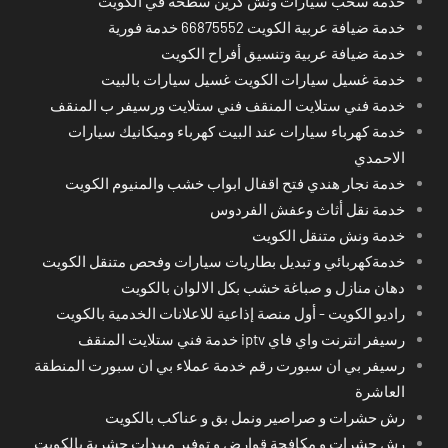
خدمة سحب سيارات ونش كرين سطحة في الكويت
خدمة ضيافة عربية الكويت 66875552 خدمة فورية
خدمة ضيافة عربية وتنسيق أفراح الكويت
خدمة غسيل سيارات الكويت غسيل سيارات بالبيت
خدمة فني ستلايت المنقف فني ستلايت ورسيفر ب المنقف
خدمة كهرباء سيارات عند البيت كهرباء وميكانيك سيارات
الاحمدي
خدمة نجار هندي فتح اقفال ابواب خشب والمنيوم الكويت
خدمة نقل أثاث وعفش الفردوس
خدمة ونش متنقل الكويت
خدمةكهربائي و تبديل بطاريات سيارات وفحص متنقل الكويت
دهان منازل و صباغة خشب بكل الالوان بالكويت
راديو الكويت - أول منصة إذاعية للاعلانات الخدمية بالكويت
رسيفر انترنت واي فاي iptv خدمة فني ستلايت المنقف
رسيفر بي ان سبورت رقم خدمة عملاء بي ان سبورت المنطقة
العاشرة
رش حشرات و صراصير ونمل بق و عناكب بالكويت
رش حشرات و مكافحة قوارض و توفير مبيدات حشرية بالكويت