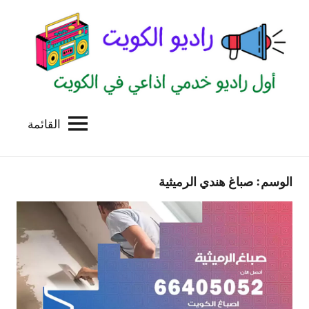
لتجاوز
لى
لمحتوى
القائمة
راديو
اول
منصة
الكويت
اذاعية
الوسم:
صباغ هندي الرميثية
للاعلانات
الخدمية
بالكويت