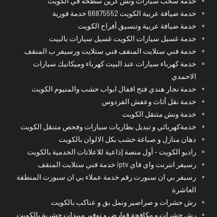
خدمة سحب سيارات ونش كرين سطحة في الكويت
خدمة ضيافة عربية الكويت 66875552 خدمة فورية
خدمة ضيافة عربية وتنسيق أفراح الكويت
خدمة غسيل سيارات الكويت غسيل سيارات بالبيت
خدمة فني ستلايت المنقف فني ستلايت ورسيفر ب المنقف
خدمة كهرباء سيارات عند البيت كهرباء وميكانيك سيارات
الاحمدي
خدمة نجار هندي فتح اقفال ابواب خشب والمنيوم الكويت
خدمة نقل أثاث وعفش الفردوس
خدمة ونش متنقل الكويت
خدمةكهربائي و تبديل بطاريات سيارات وفحص متنقل الكويت
دهان منازل و صباغة خشب بكل الالوان بالكويت
راديو الكويت - أول منصة إذاعية للاعلانات الخدمية بالكويت
رسيفر انترنت واي فاي iptv خدمة فني ستلايت المنقف
رسيفر بي ان سبورت رقم خدمة عملاء بي ان سبورت المنطقة
العاشرة
رش حشرات و صراصير ونمل بق و عناكب بالكويت
رش حشرات و مكافحة قوارض و توفير مبيدات حشرية بالكويت