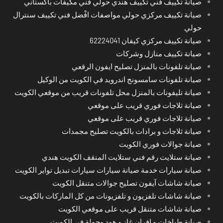
صيانة تكييف فني تكييف هندي حولي فني مكيفات باكستاني
صيانة تكييف مركزي حولي مواصفات افْضل فني تكييف سنترال
حولي
صيانة تكييف مركزي كيفان 62224041
صيانة تكييف منازل وشركات
صيانة تلفونات بالمنزل تصليح ايفون الرقعي
صيانة تلفونات سامسونج اندرويد في الكويت من الوكيل
صيانة تليفونات بالمنزل محل تلفونات قريب من موقعي الكويت
صيانة ثلاجات فوري قريب على موقعي
صيانة ثلاجات فوري قريب على موقعي
صيانة ثلاجات و برادات بالكويت تصليح مجمدات
صيانة جوالات فوري الكويت
صيانة ستلايت رقم فني ستلايت المنقف الكويت هندي
صيانة سيارات خدمة صيانة سيارات سيارات تبديل تواير الكويت
صيانة شاشات آيفون تصليح جوالات متنقل الكويت
صيانة شاشات تلفزيون و تلفزيونات من كل الماركات بالكويت
صيانة شاشات متنقل قريب على موقعي الكويت
صيانة طباخات و افران غاز و هود وجولة في الكويت