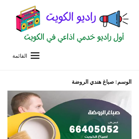
لتجاوز
لى
لمحتوى
القائمة
راديو
اول
منصة
الكويت
اذاعية
الوسم:
صباغ هندي الروضة
للاعلانات
الخدمية
بالكويت