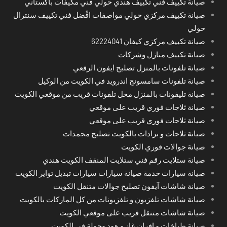
صيانة تكييف فني تكييف هندي حولي فني مكيفات باكستاني
صيانة تكييف مركزي حولي مواصفات افْضل فني تكييف سنترال
حولي
صيانة تكييف مركزي كيفان 62224041
صيانة تكييف منازل وشركات
صيانة تلفونات بالمنزل تصليح ايفون الرقعي
صيانة تلفونات سامسونج اندرويد في الكويت من الوكيل
صيانة تليفونات بالمنزل محل تلفونات قريب من موقعي الكويت
صيانة ثلاجات فوري قريب على موقعي
صيانة ثلاجات فوري قريب على موقعي
صيانة ثلاجات و برادات بالكويت تصليح مجمدات
صيانة جوالات فوري الكويت
صيانة ستلايت رقم فني ستلايت المنقف الكويت هندي
صيانة سيارات خدمة صيانة سيارات سيارات تبديل تواير الكويت
صيانة شاشات آيفون تصليح جوالات متنقل الكويت
صيانة شاشات تلفزيون و تلفزيونات من كل الماركات بالكويت
صيانة شاشات متنقل قريب على موقعي الكويت
صيانة طباخات و افران غاز و هود وجولة في الكويت