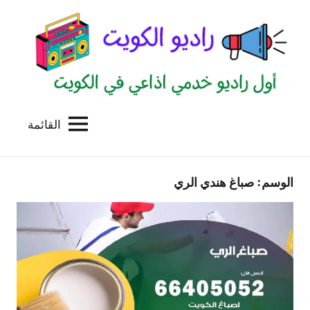
لتجاوز
لى
لمحتوى
القائمة
راديو
اول
منصة
الكويت
اذاعية
الوسم:
صباغ هندي الري
للاعلانات
الخدمية
بالكويت