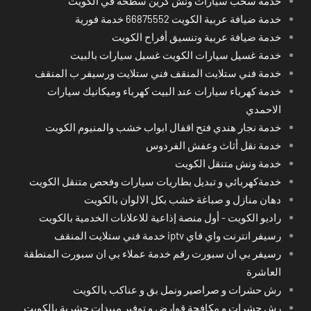
خدمة سحب سيارات ونش كرين سطحة في الكويت
خدمة ضيافة عربية الكويت 66875552 خدمة فورية
خدمة ضيافة عربية وتنسيق أفراح الكويت
خدمة غسيل سيارات الكويت غسيل سيارات بالبيت
خدمة فني ستلايت المنقف فني ستلايت ورسيفر ب المنقف
خدمة كهرباء سيارات عند البيت كهرباء وميكانيك سيارات
الاحمدي
خدمة نجار هندي فتح اقفال ابواب خشب والمنيوم الكويت
خدمة نقل أثاث وعفش الفردوس
خدمة ونش متنقل الكويت
خدمةكهربائي و تبديل بطاريات سيارات وفحص متنقل الكويت
دهان منازل و صباغة خشب بكل الالوان بالكويت
راديو الكويت - أول منصة إذاعية للاعلانات الخدمية بالكويت
رسيفر انترنت واي فاي iptv خدمة فني ستلايت المنقف
رسيفر بي ان سبورت رقم خدمة عملاء بي ان سبورت المنطقة
العاشرة
رش حشرات و صراصير ونمل بق و عناكب بالكويت
رش حشرات و مكافحة قوارض و توفير مبيدات حشرية بالكويت