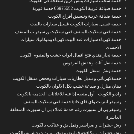
خدمة سحب سيارات ونش كرين سطحة في الكويت
خدمة ضيافة عربية الكويت 66875552 خدمة فورية
خدمة ضيافة عربية وتنسيق أفراح الكويت
خدمة غسيل سيارات الكويت غسيل سيارات بالبيت
خدمة فني ستلايت المنقف فني ستلايت ورسيفر ب المنقف
خدمة كهرباء سيارات عند البيت كهرباء وميكانيك سيارات
الاحمدي
خدمة نجار هندي فتح اقفال ابواب خشب والمنيوم الكويت
خدمة نقل أثاث وعفش الفردوس
خدمة ونش متنقل الكويت
خدمةكهربائي و تبديل بطاريات سيارات وفحص متنقل الكويت
دهان منازل و صباغة خشب بكل الالوان بالكويت
راديو الكويت - أول منصة إذاعية للاعلانات الخدمية بالكويت
رسيفر انترنت واي فاي iptv خدمة فني ستلايت المنقف
رسيفر بي ان سبورت رقم خدمة عملاء بي ان سبورت المنطقة
العاشرة
رش حشرات و صراصير ونمل بق و عناكب بالكويت
رش حشرات و مكافحة قوارض و توفير مبيدات حشرية بالكويت