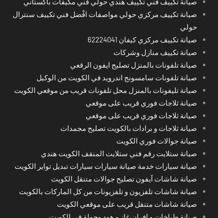
صيانة تكييف فني تكييف هندي حولي فني مكيفات باكستاني
صيانة تكييف مركزي حولي مواصفات افْضل فني تكييف سنترال
حولي
صيانة تكييف مركزي كيفان 62224041
صيانة تكييف منازل وشركات
صيانة تلفونات بالمنزل تصليح ايفون الرقعي
صيانة تلفونات سامسونج اندرويد في الكويت من الوكيل
صيانة تليفونات بالمنزل محل تلفونات قريب من موقعي الكويت
صيانة ثلاجات فوري قريب على موقعي
صيانة ثلاجات فوري قريب على موقعي
صيانة ثلاجات و برادات بالكويت تصليح مجمدات
صيانة جوالات فوري الكويت
صيانة ستلايت رقم فني ستلايت المنقف الكويت هندي
صيانة سيارات خدمة صيانة سيارات سيارات تبديل تواير الكويت
صيانة شاشات آيفون تصليح جوالات متنقل الكويت
صيانة شاشات تلفزيون و تلفزيونات من كل الماركات بالكويت
صيانة شاشات متنقل قريب على موقعي الكويت
صيانة طباخات و افران غاز و هود وجولة في الكويت