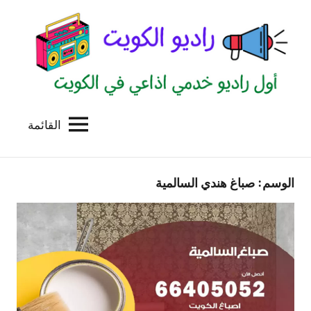
لتجاوز
لى
لمحتوى
القائمة
راديو
اول
منصة
الكويت
اذاعية
الوسم:
صباغ هندي السالمية
للاعلانات
الخدمية
بالكويت