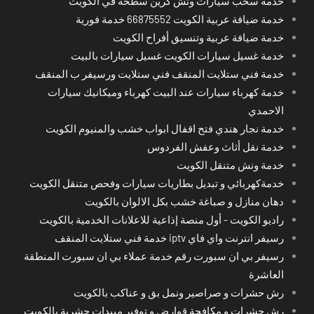
خدمة سحب سيارات ونش كرين سطحة في الكويت
خدمة ضيافة عربية الكويت 66875552 خدمة فورية
خدمة ضيافة عربية وتنسيق أفراح الكويت
خدمة غسيل سيارات الكويت غسيل سيارات بالبيت
خدمة فني ستلايت المنقف فني ستلايت ورسيفر ب المنقف
خدمة كهرباء سيارات عند البيت كهرباء وميكانيك سيارات
الاحمدي
خدمة نجار هندي فتح اقفال ابواب خشب والمنيوم الكويت
خدمة نقل أثاث وعفش الفردوس
خدمة ونش متنقل الكويت
خدمةكهربائي و تبديل بطاريات سيارات وفحص متنقل الكويت
دهان منازل و صباغة خشب بكل الالوان بالكويت
راديو الكويت - أول منصة إذاعية للاعلانات الخدمية بالكويت
رسيفر انترنت واي فاي iptv خدمة فني ستلايت المنقف
رسيفر بي ان سبورت رقم خدمة عملاء بي ان سبورت المنطقة
العاشرة
رش حشرات و صراصير ونمل بق و عناكب بالكويت
رش حشرات و مكافحة قوارض و توفير مبيدات حشرية بالكويت