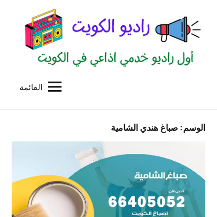
لتجاوز
لى
لمحتوى
القائمة
راديو
اول
منصة
الكويت
اذاعية
الوسم:
صباغ هندي الشامية
للاعلانات
الخدمية
بالكويت