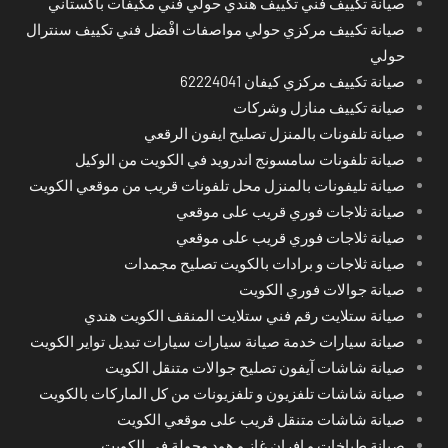
صيانة تكييف فني تكييف هندي حولي فني مكيفات باكستاني
صيانة تكييف مركزي حولي مواصفات افْضل فني تكييف سنترال
حولي
صيانة تكييف مركزي كيفان 62224041
صيانة تكييف منازل وشركات
صيانة تلفونات بالمنزل تصليح ايفون الرقعي
صيانة تلفونات سامسونج اندرويد في الكويت من الوكيل
صيانة تليفونات بالمنزل محل تلفونات قريب من موقعي الكويت
صيانة ثلاجات فوري قريب على موقعي
صيانة ثلاجات فوري قريب على موقعي
صيانة ثلاجات و برادات بالكويت تصليح مجمدات
صيانة جوالات فوري الكويت
صيانة ستلايت رقم فني ستلايت المنقف الكويت هندي
صيانة سيارات خدمة صيانة سيارات سيارات تبديل تواير الكويت
صيانة شاشات آيفون تصليح جوالات متنقل الكويت
صيانة شاشات تلفزيون و تلفزيونات من كل الماركات بالكويت
صيانة شاشات متنقل قريب على موقعي الكويت
صيانة طباخات و افران غاز و هود وجولة في الكويت