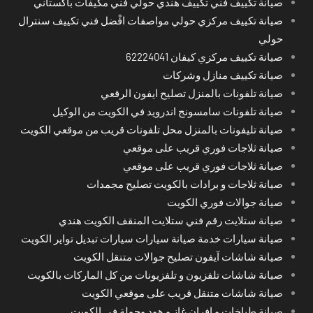
صيانة تكييف فني تكييف هندي حولي فني مكيفات باكستاني
صيانة تكييف مركزي حولي مواصفات افْضل فني تكييف سنترال
حولي
صيانة تكييف مركزي كيفان 62224041
صيانة تكييف منازل وشركات
صيانة تلفونات بالمنزل تصليح ايفون الرقعي
صيانة تلفونات سامسونج اندرويد في الكويت من الوكيل
صيانة تليفونات بالمنزل محل تلفونات قريب من موقعي الكويت
صيانة ثلاجات فوري قريب على موقعي
صيانة ثلاجات فوري قريب على موقعي
صيانة ثلاجات و برادات بالكويت تصليح مجمدات
صيانة جوالات فوري الكويت
صيانة ستلايت رقم فني ستلايت المنقف الكويت هندي
صيانة سيارات خدمة صيانة سيارات سيارات تبديل تواير الكويت
صيانة شاشات آيفون تصليح جوالات متنقل الكويت
صيانة شاشات تلفزيون و تلفزيونات من كل الماركات بالكويت
صيانة شاشات متنقل قريب على موقعي الكويت
صيانة طباخات و افران غاز و هود وجولة في الكويت