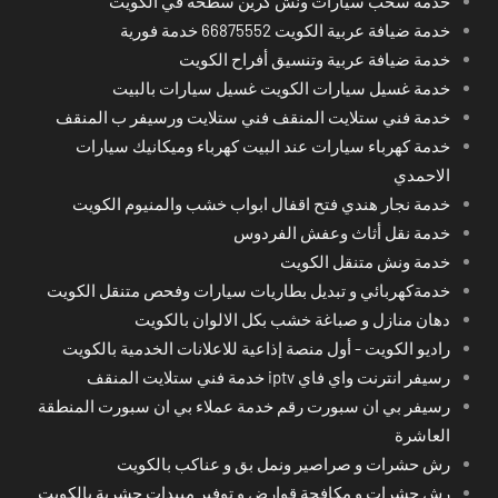
خدمة سحب سيارات ونش كرين سطحة في الكويت
خدمة ضيافة عربية الكويت 66875552 خدمة فورية
خدمة ضيافة عربية وتنسيق أفراح الكويت
خدمة غسيل سيارات الكويت غسيل سيارات بالبيت
خدمة فني ستلايت المنقف فني ستلايت ورسيفر ب المنقف
خدمة كهرباء سيارات عند البيت كهرباء وميكانيك سيارات
الاحمدي
خدمة نجار هندي فتح اقفال ابواب خشب والمنيوم الكويت
خدمة نقل أثاث وعفش الفردوس
خدمة ونش متنقل الكويت
خدمةكهربائي و تبديل بطاريات سيارات وفحص متنقل الكويت
دهان منازل و صباغة خشب بكل الالوان بالكويت
راديو الكويت - أول منصة إذاعية للاعلانات الخدمية بالكويت
رسيفر انترنت واي فاي iptv خدمة فني ستلايت المنقف
رسيفر بي ان سبورت رقم خدمة عملاء بي ان سبورت المنطقة
العاشرة
رش حشرات و صراصير ونمل بق و عناكب بالكويت
رش حشرات و مكافحة قوارض و توفير مبيدات حشرية بالكويت