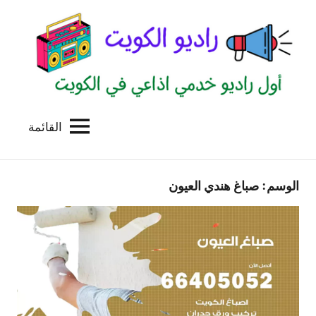
لتجاوز
لى
لمحتوى
القائمة
راديو
اول
منصة
الكويت
اذاعية
الوسم:
صباغ هندي العيون
للاعلانات
الخدمية
بالكويت