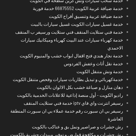
خدمة سحب سيارات ونش كرين سطحة في الكويت
خدمة ضيافة عربية الكويت 66875552 خدمة فورية
خدمة ضيافة عربية وتنسيق أفراح الكويت
خدمة غسيل سيارات الكويت غسيل سيارات بالبيت
خدمة فني ستلايت المنقف فني ستلايت ورسيفر ب المنقف
خدمة كهرباء سيارات عند البيت كهرباء وميكانيك سيارات
الاحمدي
خدمة نجار هندي فتح اقفال ابواب خشب والمنيوم الكويت
خدمة نقل أثاث وعفش الفردوس
خدمة ونش متنقل الكويت
خدمةكهربائي و تبديل بطاريات سيارات وفحص متنقل الكويت
دهان منازل و صباغة خشب بكل الالوان بالكويت
راديو الكويت - أول منصة إذاعية للاعلانات الخدمية بالكويت
رسيفر انترنت واي فاي iptv خدمة فني ستلايت المنقف
رسيفر بي ان سبورت رقم خدمة عملاء بي ان سبورت المنطقة
العاشرة
رش حشرات و صراصير ونمل بق و عناكب بالكويت
رش حشرات و مكافحة قوارض و توفير مبيدات حشرية بالكويت