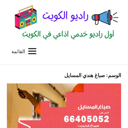
لتجاوز
لى
لمحتوى
القائمة
راديو
اول
منصة
الكويت
اذاعية
الوسم:
صباغ هندي المسايل
للاعلانات
الخدمية
بالكويت