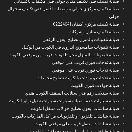
صيانة تكييف فني تكييف هندي حولي فني مكيفات باكستاني
صيانة تكييف مركزي حولي مواصفات افْضل فني تكييف سنترال
حولي
صيانة تكييف مركزي كيفان 62224041
صيانة تكييف منازل وشركات
صيانة تلفونات بالمنزل تصليح ايفون الرقعي
صيانة تلفونات سامسونج اندرويد في الكويت من الوكيل
صيانة تليفونات بالمنزل محل تلفونات قريب من موقعي الكويت
صيانة ثلاجات فوري قريب على موقعي
صيانة ثلاجات فوري قريب على موقعي
صيانة ثلاجات و برادات بالكويت تصليح مجمدات
صيانة جوالات فوري الكويت
صيانة ستلايت رقم فني ستلايت المنقف الكويت هندي
صيانة سيارات خدمة صيانة سيارات سيارات تبديل تواير الكويت
صيانة شاشات آيفون تصليح جوالات متنقل الكويت
صيانة شاشات تلفزيون و تلفزيونات من كل الماركات بالكويت
صيانة شاشات متنقل قريب على موقعي الكويت
صيانة طباخات و افران غاز و هود وجولة في الكويت