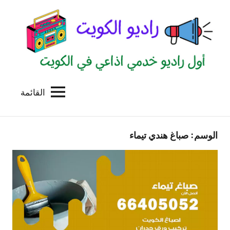
لتجاوز
لى
لمحتوى
القائمة
راديو
اول
منصة
الكويت
اذاعية
الوسم:
صباغ هندي تيماء
للاعلانات
الخدمية
بالكويت