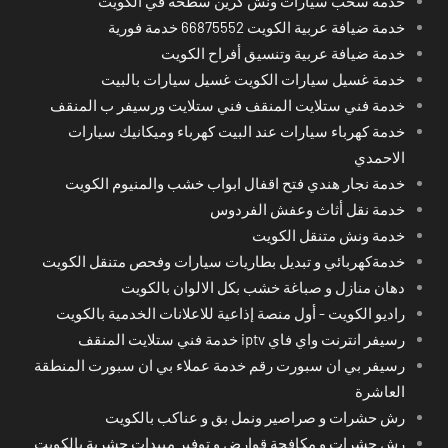
خدمة سحب سيارات ونش كرين سطحة في الكويت
خدمة ضيافة عربية الكويت 66875552 خدمة فورية
خدمة ضيافة عربية وتنسيق أفراح الكويت
خدمة غسيل سيارات الكويت غسيل سيارات بالبيت
خدمة فني ستلايت المنقف فني ستلايت ورسيفر ب المنقف
خدمة كهرباء سيارات عند البيت كهرباء وميكانيك سيارات
الاحمدي
خدمة نجار هندي فتح اقفال ابواب خشب والمنيوم الكويت
خدمة نقل أثاث وعفش الفردوس
خدمة ونش متنقل الكويت
خدمةكهربائي و تبديل بطاريات سيارات وفحص متنقل الكويت
دهان منازل و صباغة خشب بكل الالوان بالكويت
راديو الكويت - أول منصة إذاعية للاعلانات الخدمية بالكويت
رسيفر انترنت واي فاي iptv خدمة فني ستلايت المنقف
رسيفر بي ان سبورت رقم خدمة عملاء بي ان سبورت المنطقة
العاشرة
رش حشرات و صراصير ونمل بق و عناكب بالكويت
رش حشرات و مكافحة قوارض و توفير مبيدات حشرية بالكويت