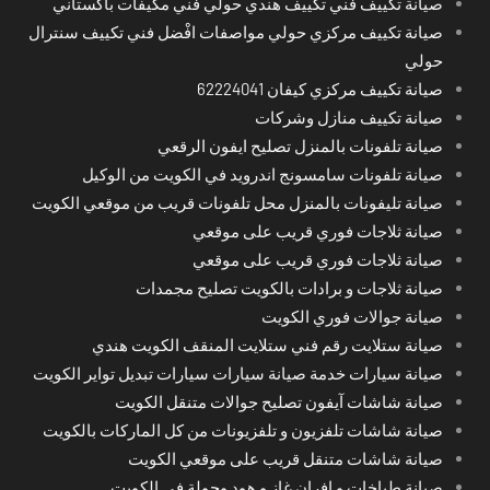
صيانة تكييف فني تكييف هندي حولي فني مكيفات باكستاني
صيانة تكييف مركزي حولي مواصفات افْضل فني تكييف سنترال
حولي
صيانة تكييف مركزي كيفان 62224041
صيانة تكييف منازل وشركات
صيانة تلفونات بالمنزل تصليح ايفون الرقعي
صيانة تلفونات سامسونج اندرويد في الكويت من الوكيل
صيانة تليفونات بالمنزل محل تلفونات قريب من موقعي الكويت
صيانة ثلاجات فوري قريب على موقعي
صيانة ثلاجات فوري قريب على موقعي
صيانة ثلاجات و برادات بالكويت تصليح مجمدات
صيانة جوالات فوري الكويت
صيانة ستلايت رقم فني ستلايت المنقف الكويت هندي
صيانة سيارات خدمة صيانة سيارات سيارات تبديل تواير الكويت
صيانة شاشات آيفون تصليح جوالات متنقل الكويت
صيانة شاشات تلفزيون و تلفزيونات من كل الماركات بالكويت
صيانة شاشات متنقل قريب على موقعي الكويت
صيانة طباخات و افران غاز و هود وجولة في الكويت