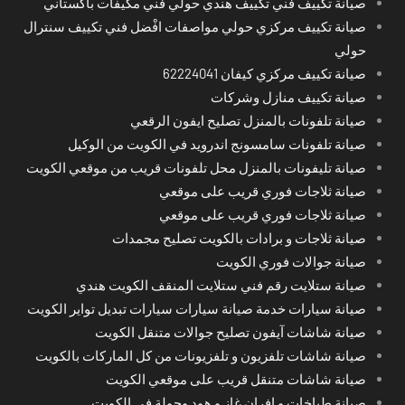
صيانة تكييف فني تكييف هندي حولي فني مكيفات باكستاني
صيانة تكييف مركزي حولي مواصفات افْضل فني تكييف سنترال
حولي
صيانة تكييف مركزي كيفان 62224041
صيانة تكييف منازل وشركات
صيانة تلفونات بالمنزل تصليح ايفون الرقعي
صيانة تلفونات سامسونج اندرويد في الكويت من الوكيل
صيانة تليفونات بالمنزل محل تلفونات قريب من موقعي الكويت
صيانة ثلاجات فوري قريب على موقعي
صيانة ثلاجات فوري قريب على موقعي
صيانة ثلاجات و برادات بالكويت تصليح مجمدات
صيانة جوالات فوري الكويت
صيانة ستلايت رقم فني ستلايت المنقف الكويت هندي
صيانة سيارات خدمة صيانة سيارات سيارات تبديل تواير الكويت
صيانة شاشات آيفون تصليح جوالات متنقل الكويت
صيانة شاشات تلفزيون و تلفزيونات من كل الماركات بالكويت
صيانة شاشات متنقل قريب على موقعي الكويت
صيانة طباخات و افران غاز و هود وجولة في الكويت