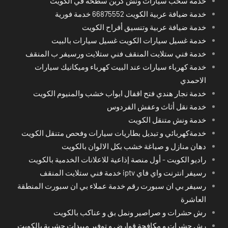
خدمة سحب سيارات ونش كرين سطحة في الكويت
خدمة ضيافة عربية الكويت 66875552 خدمة فورية
خدمة ضيافة عربية وتنسيق أفراح الكويت
خدمة غسيل سيارات الكويت غسيل سيارات بالبيت
خدمة فني ستلايت المنقف فني ستلايت ورسيفر ب المنقف
خدمة كهرباء سيارات عند البيت كهرباء وميكانيك سيارات
الاحمدي
خدمة نجار هندي فتح اقفال ابواب خشب والمنيوم الكويت
خدمة نقل أثاث وعفش الفردوس
خدمة ونش متنقل الكويت
خدمةكهربائي و تبديل بطاريات سيارات وفحص متنقل الكويت
دهان منازل و صباغة خشب بكل الالوان بالكويت
راديو الكويت - أول منصة إذاعية للاعلانات الخدمية بالكويت
رسيفر انترنت واي فاي iptv خدمة فني ستلايت المنقف
رسيفر بي ان سبورت رقم خدمة عملاء بي ان سبورت المنطقة
العاشرة
رش حشرات و صراصير ونمل بق و عناكب بالكويت
رش حشرات و مكافحة قوارض و توفير مبيدات حشرية بالكويت