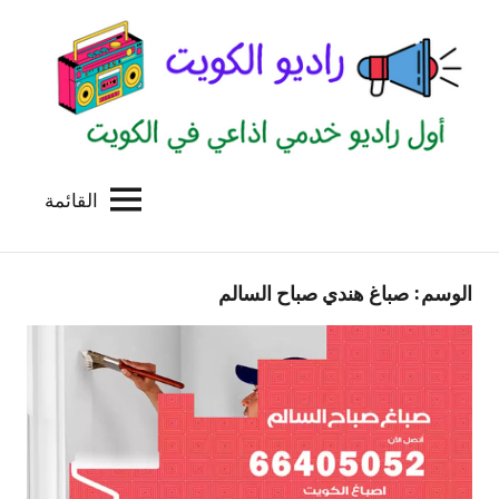
لتجاوز
لى
لمحتوى
القائمة
راديو
اول
منصة
الكويت
اذاعية
الوسم:
صباغ هندي صباح السالم
للاعلانات
الخدمية
بالكويت