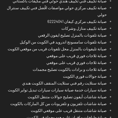
صيانة تكييف فني تكييف هندي حولي فني مكيفات باكستاني
صيانة تكييف مركزي حولي مواصفات افْضل فني تكييف سنترال
حولي
صيانة تكييف مركزي كيفان 62224041
صيانة تكييف منازل وشركات
صيانة تلفونات بالمنزل تصليح ايفون الرقعي
صيانة تلفونات سامسونج اندرويد في الكويت من الوكيل
صيانة تليفونات بالمنزل محل تلفونات قريب من موقعي الكويت
صيانة ثلاجات فوري قريب على موقعي
صيانة ثلاجات فوري قريب على موقعي
صيانة ثلاجات و برادات بالكويت تصليح مجمدات
صيانة جوالات فوري الكويت
صيانة ستلايت رقم فني ستلايت المنقف الكويت هندي
صيانة سيارات خدمة صيانة سيارات سيارات تبديل تواير الكويت
صيانة شاشات آيفون تصليح جوالات متنقل الكويت
صيانة شاشات تلفزيون و تلفزيونات من كل الماركات بالكويت
صيانة شاشات متنقل قريب على موقعي الكويت
صيانة طباخات و افران غاز و هود وجولة في الكويت