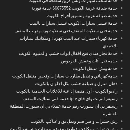
خدمة سحب سيارات ونش كرين سطحة في الكويت
خدمة ضيافة عربية الكويت 66875552 خدمة فورية
خدمة ضيافة عربية وتنسيق أفراح الكويت
خدمة غسيل سيارات الكويت غسيل سيارات بالبيت
خدمة فني ستلايت المنقف فني ستلايت ورسيفر ب المنقف
خدمة كهرباء سيارات عند البيت كهرباء وميكانيك سيارات
الاحمدي
خدمة نجار هندي فتح اقفال ابواب خشب والمنيوم الكويت
خدمة نقل أثاث وعفش الفردوس
خدمة ونش متنقل الكويت
خدمةكهربائي و تبديل بطاريات سيارات وفحص متنقل الكويت
دهان منازل و صباغة خشب بكل الالوان بالكويت
راديو الكويت - أول منصة إذاعية للاعلانات الخدمية بالكويت
رسيفر انترنت واي فاي iptv خدمة فني ستلايت المنقف
رسيفر بي ان سبورت رقم خدمة عملاء بي ان سبورت المنطقة
العاشرة
رش حشرات و صراصير ونمل بق و عناكب بالكويت
رش حشرات و مكافحة قوارض و توفير مبيدات حشرية بالكويت