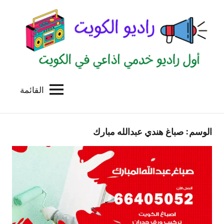
لتجاوز
لى
لمحتوى
القائمة
راديو
اول
منصة
الكويت
اذاعية
الوسم:
صباغ هندي عبدالله مبارك
للاعلانات
الخدمية
بالكويت