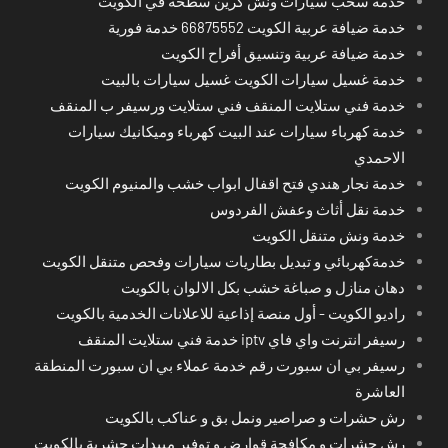
خدمة سحب سيارات ونش كرين سطحة في الكويت
خدمة ضيافة عربية الكويت 66875552 خدمة فورية
خدمة ضيافة عربية وتنسيق أفراح الكويت
خدمة غسيل سيارات الكويت غسيل سيارات بالبيت
خدمة فني ستلايت المنقف فني ستلايت ورسيفر ب المنقف
خدمة كهرباء سيارات عند البيت كهرباء وميكانيك سيارات
الاحمدي
خدمة نجار هندي فتح اقفال ابواب خشب والمنيوم الكويت
خدمة نقل أثاث وعفش الفردوس
خدمة ونش متنقل الكويت
خدمةكهربائي و تبديل بطاريات سيارات وفحص متنقل الكويت
دهان منازل و صباغة خشب بكل الالوان بالكويت
راديو الكويت - أول منصة إذاعية للاعلانات الخدمية بالكويت
رسيفر انترنت واي فاي iptv خدمة فني ستلايت المنقف
رسيفر بي ان سبورت رقم خدمة عملاء بي ان سبورت المنطقة
العاشرة
رش حشرات و صراصير ونمل بق و عناكب بالكويت
رش حشرات و مكافحة قوارض و توفير مبيدات حشرية بالكويت