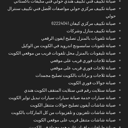
صيانة تكييف فني تكييف هندي حولي فني مكيفات باكستاني
صيانة تكييف مركزي حولي مواصفات افْضل فني تكييف سنترال
حولي
صيانة تكييف مركزي كيفان 62224041
صيانة تكييف منازل وشركات
صيانة تلفونات بالمنزل تصليح ايفون الرقعي
صيانة تلفونات سامسونج اندرويد في الكويت من الوكيل
صيانة تليفونات بالمنزل محل تلفونات قريب من موقعي الكويت
صيانة ثلاجات فوري قريب على موقعي
صيانة ثلاجات فوري قريب على موقعي
صيانة ثلاجات و برادات بالكويت تصليح مجمدات
صيانة جوالات فوري الكويت
صيانة ستلايت رقم فني ستلايت المنقف الكويت هندي
صيانة سيارات خدمة صيانة سيارات سيارات تبديل تواير الكويت
صيانة شاشات آيفون تصليح جوالات متنقل الكويت
صيانة شاشات تلفزيون و تلفزيونات من كل الماركات بالكويت
صيانة شاشات متنقل قريب على موقعي الكويت
صيانة طباخات و افران غاز و هود وجولة في الكويت