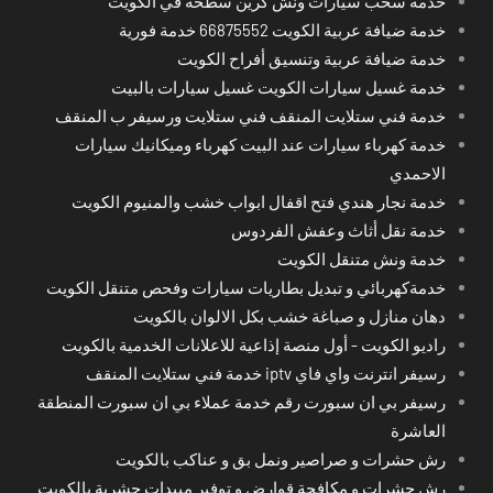
خدمة سحب سيارات ونش كرين سطحة في الكويت
خدمة ضيافة عربية الكويت 66875552 خدمة فورية
خدمة ضيافة عربية وتنسيق أفراح الكويت
خدمة غسيل سيارات الكويت غسيل سيارات بالبيت
خدمة فني ستلايت المنقف فني ستلايت ورسيفر ب المنقف
خدمة كهرباء سيارات عند البيت كهرباء وميكانيك سيارات
الاحمدي
خدمة نجار هندي فتح اقفال ابواب خشب والمنيوم الكويت
خدمة نقل أثاث وعفش الفردوس
خدمة ونش متنقل الكويت
خدمةكهربائي و تبديل بطاريات سيارات وفحص متنقل الكويت
دهان منازل و صباغة خشب بكل الالوان بالكويت
راديو الكويت - أول منصة إذاعية للاعلانات الخدمية بالكويت
رسيفر انترنت واي فاي iptv خدمة فني ستلايت المنقف
رسيفر بي ان سبورت رقم خدمة عملاء بي ان سبورت المنطقة
العاشرة
رش حشرات و صراصير ونمل بق و عناكب بالكويت
رش حشرات و مكافحة قوارض و توفير مبيدات حشرية بالكويت