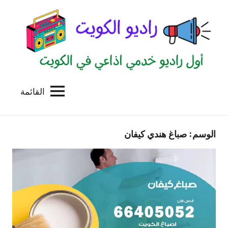
لتجاوز
لى
لمحتوى
القائمة
راديو
اول
منصة
الكويت
اذاعية
الوسم:
صباغ هندي كيفان
للاعلانات
الخدمية
بالكويت