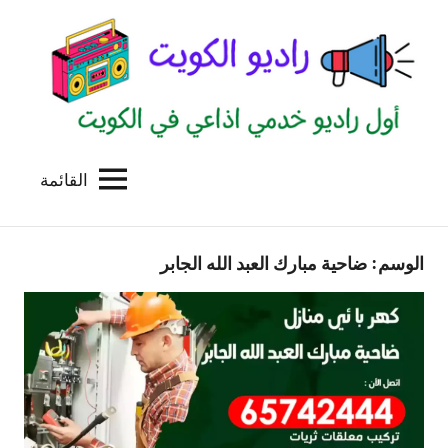
لتجاوز
لى
لمحتوى
القائمة
راديو
اول
منصة
الكويت
اذاعية
الوسم:
ضاحية مبارك العبد الله الجابر
للاعلانات
الخدمية
بالكويت