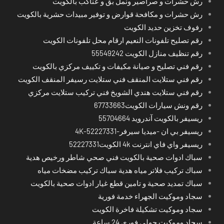
رش حشرات و صراصير ونمل بق و عناكب بالكويت
رش حشرات و مكافحة قوارض و توفير مبيدات حشرية بالكويت
رفوف تخزين حديد الكويت
رقم تصليح تلفونات النعيم ارقام محل تلفونات الكويت
رقم تنظيف منازل الكويت 55549242
رقم فني تصليح و صيانة مكيفات و تكييف مركزي بالكويت
رقم فني ستلايت المنقف فني ستلايت رسيفر المنقف الكويت
رقم فني ستلايت هندي الشويخ فني تركيب ستلايت مركزي
رقم ونش سيارات الكويت67733663
ريسيفر بالكويت آندرويد 55704664
ريسيفر بي ان -ميديا سيرفر-4K-52227331
ريسيفر واي فاي انترنت 4k الكويت52227331
سباك ادوات صحية بالكويت فني صحي شاطر ورخيص هدية
سباك تركيب فلاتر مياه هدية سباك تركيب مضخات مياه
سباك تمديد صحية و تامين قطع غيار ادوات صحية بالكويت
سجاد وموكيت الجهراء خدمة فورية
سجاد وموكيت تشكيلة فاخرة الكويت
سجاد وموكيت حولي فوري 24 ساعة