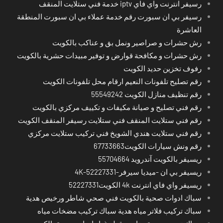
رسيفر انترنت واي فاي iptv خدمة فني ستلايت المنقف
رسيفر بي ان سبورت رقم خدمة عملاء بي ان سبورت المنطقة
العاشرة
رش حشرات و صراصير ونمل بق و عناكب بالكويت
رش حشرات و مكافحة قوارض و توفير مبيدات حشرية بالكويت
رفوف تخزين حديد الكويت
رقم تصليح تلفونات النعيم ارقام محل تلفونات الكويت
رقم تنظيف منازل الكويت 55549242
رقم فني تصليح و صيانة مكيفات و تكييف مركزي بالكويت
رقم فني ستلايت المنقف فني ستلايت رسيفر المنقف الكويت
رقم فني ستلايت هندي الشويخ فني تركيب ستلايت مركزي
رقم ونش سيارات الكويت67733663
ريسيفر بالكويت آندرويد 55704664
ريسيفر بي ان -ميديا سيرفر-4K-52227331
ريسيفر واي فاي انترنت 4k الكويت52227331
سباك ادوات صحية بالكويت فني صحي شاطر ورخيص هدية
سباك تركيب فلاتر مياه هدية سباك تركيب مضخات مياه