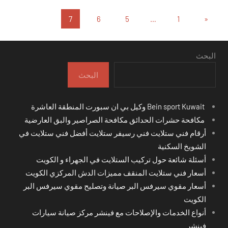
تعدد
المقالات
7
6
5
…
1
«
السابقة
صفحات
المقالات
البحث
البحث
Bein sport Kuwait وكيل بي ان سبورت المنطقة العاشرة
مكافحة حشرات الحدائق مكافحة الصراصير والبق العارضية
أرقام فني ستلايت فني رسيفر ستلايت أفضل فني ستلايت في
الشويخ السكنية
أسئلة شائعة حول تركيب الستلايت في الجهراء و الكويت
أسعار فني ستلايت المنقف مميزات الدش المركزي الكويت
أسعار مقوي سيرفس البر صيانة وتصليح مقوي سيرفس البر
الكويت
أنواع الخدمات والإصلاحات مع فينشر مركز صيانة سيارات
فينشر