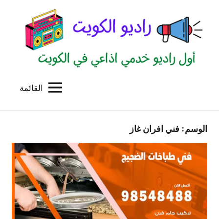
لتجاوز
لى
لمحتوى
القائمة
راديو
اول
منصة
الكويت
اذاعية
الوسم:
فني افران غاز
للاعلانات
الخدمية
بالكويت