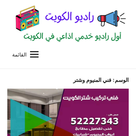
لتجاوز
لى
لمحتوى
القائمة
راديو
اول
منصة
الكويت
اذاعية
الوسم:
فني المنيوم وشتر
للاعلانات
الخدمية
بالكويت