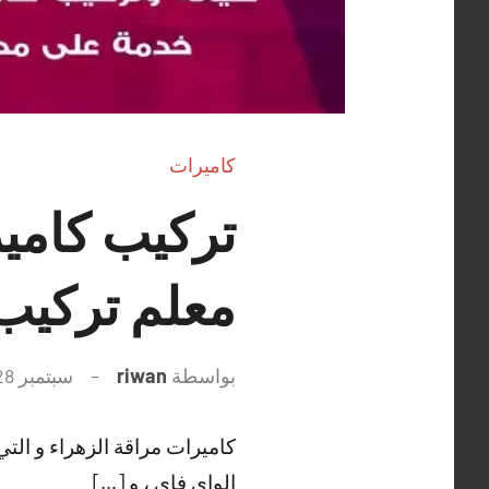
كاميرات
معلم تركيب 
بواسطة
riwan
سبتمبر 28, 2021
كاميرات مراقة الزهراء و التي 
الواي فاي ، و […]