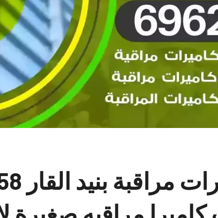
تركيب كام
كاميرا مراقبه صغيرة ل