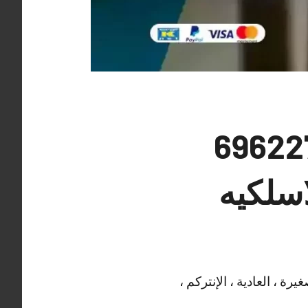
 مراقبة الزهراء 69622758
اسلكيه
ة ، العادية ، الإنتركم ،