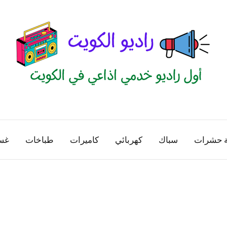
راديو
اول
منصة
الكويت
اذاعية
ة حشرات
سباك
كهربائي
كاميرات
طباخات
غس
للاعلانات
الخدمية
بالكويت