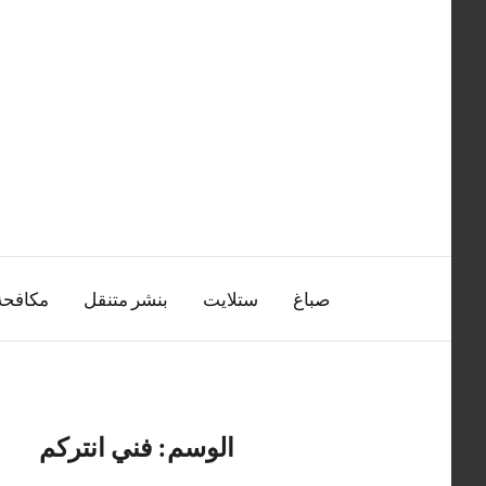
التجاوز
إلى
المحتوى
صباغ
ستلايت
بنشر متنقل
مكافح
الوسم:
فني انتركم