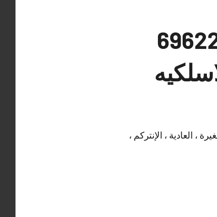
راقبة القرين 69622758
اسلكيه
ة ، العادية ، الإنتركم ،