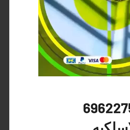
يرات مراقبة بنيد القار 69622758
اسلكيه