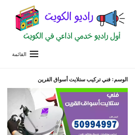
لتجاوز
لى
لمحتوى
القائمة
راديو
اول
منصة
الكويت
اذاعية
الوسم:
فني تركيب ستلايت أسواق القرين
للاعلانات
الخدمية
بالكويت