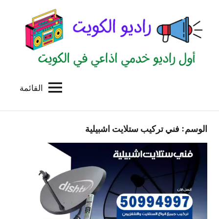
لتجاوز
لى
لمحتوى
القائمة
راديو
اول
منصة
الكويت
اذاعية
الوسم:
فني تركيب ستلايت اشبيلية
للاعلانات
الخدمية
بالكويت