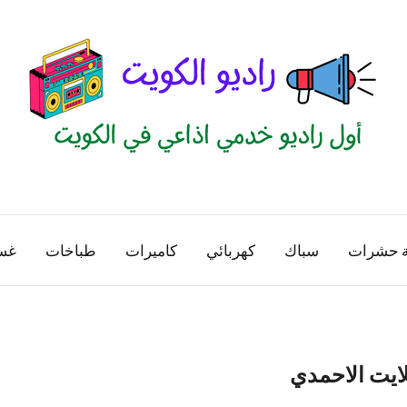
راديو
اول
منصة
الكويت
اذاعية
ة حشرات
سباك
كهربائي
كاميرات
طباخات
غس
للاعلانات
الخدمية
بالكويت
ايت الاحمدي