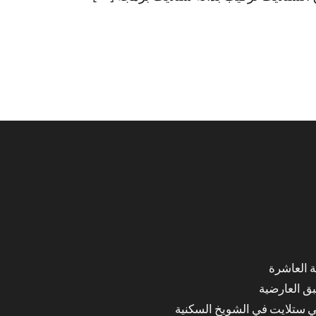
ق العارضية
ي ستلايت في الشويخ السكنية