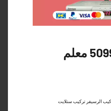
فني تركيب ستلايت الاحمدي 50994997 معلم
كيب الرسيفر تركيب ستلايت