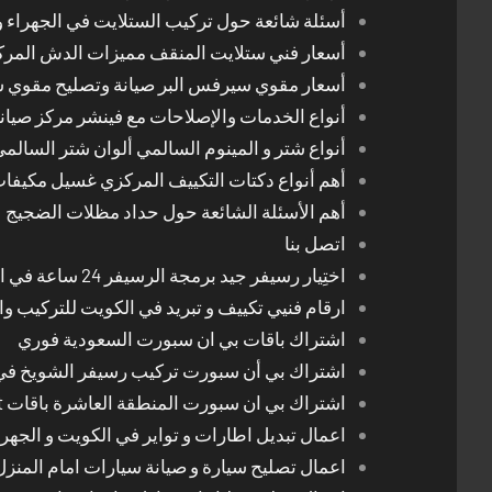
أسئلة شائعة حول تركيب الستلايت في الجهراء و
أسعار فني ستلايت المنقف مميزات الدش المر
أسعار مقوي سيرفس البر صيانة وتصليح مقوي 
أنواع الخدمات والإصلاحات مع فينشر مركز صيان
أنواع شتر و المينوم السالمي ألوان شتر السالم
أهم أنواع دكتات التكييف المركزي غسيل مكيفا
أهم الأسئلة الشائعة حول حداد مظلات الضجيج
اتصل بنا
اختِيار رسيفر جيد برمجة الرسيفر 24 ساعة في الكويت
ارقام فنيي تكييف و تبريد في الكويت للتركيب وا
اشتراك باقات بي ان سبورت السعودية فوري
اشتراك بي أن سبورت تركيب رسيفر الشويخ في
اشتراك بي ان سبورت المنطقة العاشرة باقات Bein Sport الجديدة
اعمال تبديل اطارات و تواير في الكويت و الجهرا
اعمال تصليح سيارة و صيانة سيارات امام المنز