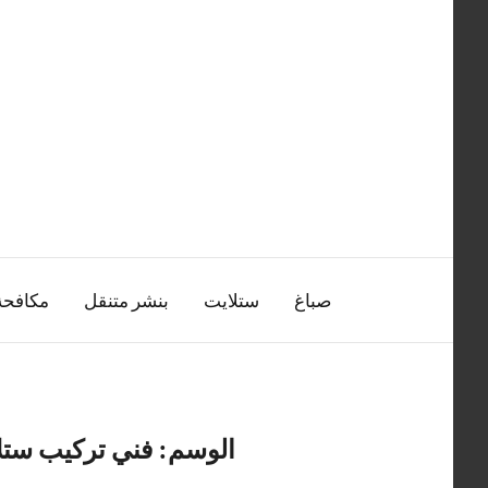
التجاوز
إلى
المحتوى
صباغ
ستلايت
بنشر متنقل
مكافح
الوسم:
فني تركيب ستل