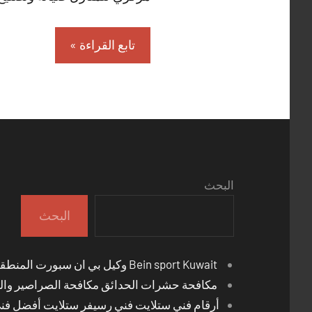
تابع القراءة
البحث
البحث
Bein sport Kuwait وكيل بي ان سبورت المنطقة العاشرة
مكافحة حشرات الحدائق مكافحة الصراصير والب
أرقام فني ستلايت فني رسيفر ستلايت أفضل فن