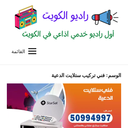
لتجاوز
لى
لمحتوى
القائمة
راديو
اول
منصة
الكويت
اذاعية
الوسم:
فني تركيب ستلايت الدعية
للاعلانات
الخدمية
بالكويت