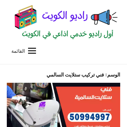
لتجاوز
لى
لمحتوى
القائمة
راديو
اول
منصة
الكويت
اذاعية
الوسم:
فني تركيب ستلايت السالمي
للاعلانات
الخدمية
بالكويت