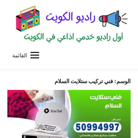
لتجاوز
لى
لمحتوى
القائمة
راديو
اول
منصة
الكويت
اذاعية
الوسم:
فني تركيب ستلايت السلام
للاعلانات
الخدمية
بالكويت