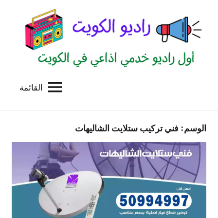
لتجاوز
لى
لمحتوى
القائمة
راديو
اول
منصة
الكويت
اذاعية
الوسم:
فني تركيب ستلايت الشاليهات
للاعلانات
الخدمية
بالكويت