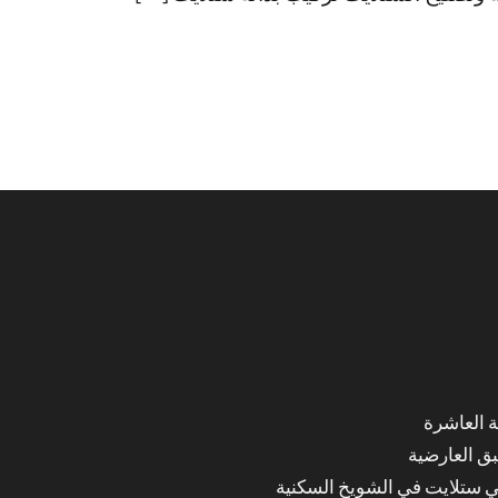
ق العارضية
ي ستلايت في الشويخ السكنية