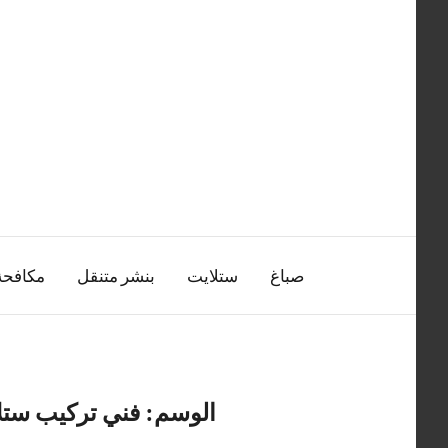
التجاوز
إلى
المحتوى
صباغ
ستلايت
بنشر متنقل
مكافح
الوسم:
فني تركيب ستل