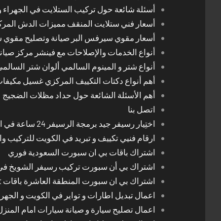
أسئلة شائعة حول تركيب الستلايت في الجهراء و
أسعار فني ستلايت المنقف مميزات الدش المر
أسعار مقوي سيرفس البر صيانة وتصليح مقوي 
أنواع الخدمات والإصلاحات مع فينشر مركز صيان
أنواع شتر و المينوم السالمي ألوان شتر السالم
أهم أنواع دكتات التكييف المركزي غسيل مكيفا
أهم الأسئلة الشائعة حول حداد مظلات الضجيج
اتصل بنا
اختِيار رسيفر جيد برمجة الرسيفر 24 ساعة في الكويت
ارقام فنيي تكييف و تبريد في الكويت للتركيب وا
اشتراك باقات بي ان سبورت السعودية فوري
اشتراك بي أن سبورت تركيب رسيفر الشويخ في
اشتراك بي ان سبورت المنطقة العاشرة باقات Bein Sport الجديدة
اعمال تبديل اطارات و تواير في الكويت و الجهرا
اعمال تصليح سيارة و صيانة سيارات امام المنز