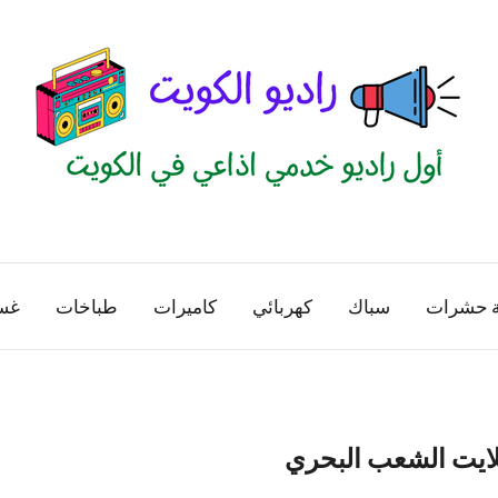
راديو
اول
منصة
الكويت
اذاعية
ة حشرات
سباك
كهربائي
كاميرات
طباخات
غس
للاعلانات
الخدمية
بالكويت
ايت الشعب البحري