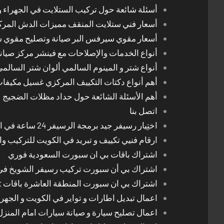
أسئلة شائعة حول تركيب الستلايت في الجهراء و
أسعار فني ستلايت المنقف مميزات الدش المر
أسعار مقوي سيرفس البر صيانة وتصليح مقوي 
أنواع الخدمات والإصلاحات مع فينشر مركز صيان
أنواع شتر و المينوم السالمي ألوان شتر السالم
أهم أنواع دكتات التكييف المركزي غسيل مكيفا
أهم الأسئلة الشائعة حول حداد مظلات الضجيج
اتصل بنا
اختِيار رسيفر جيد برمجة الرسيفر 24 ساعة في الكويت
ارقام فنيي تكييف و تبريد في الكويت للتركيب وا
اشتراك باقات بي ان سبورت السعودية فوري
اشتراك بي أن سبورت تركيب رسيفر الشويخ في
اشتراك بي ان سبورت المنطقة العاشرة باقات Bein Sport الجديدة
اعمال تبديل اطارات و تواير في الكويت و الجهرا
اعمال تصليح سيارة و صيانة سيارات امام المنز