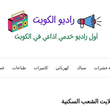
راديو
اول
منصة
الكويت
اذاعية
ة حشرات
سباك
كهربائي
كاميرات
طباخات
غس
للاعلانات
الخدمية
بالكويت
ايت الشعب السكنية