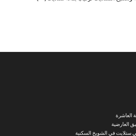
ق العارضية
ي ستلايت في الشويخ السكنية