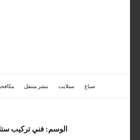
التجاوز
إلى
المحتوى
صباغ
ستلايت
بنشر متنقل
مكافح
الوسم:
فني تركيب ستل