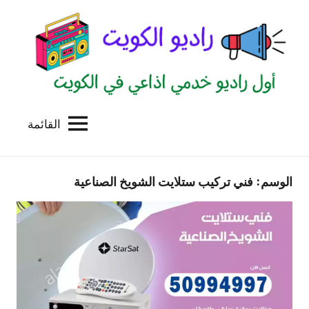
لتجاوز
لى
لمحتوى
القائمة
راديو
اول
منصة
الكويت
اذاعية
الوسم:
فني تركيب ستلايت الشويخ الصناعية
للاعلانات
الخدمية
بالكويت