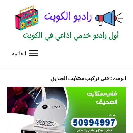
لتجاوز
لى
لمحتوى
القائمة
راديو
اول
منصة
الكويت
اذاعية
الوسم:
فني تركيب ستلايت الصديق
للاعلانات
الخدمية
بالكويت