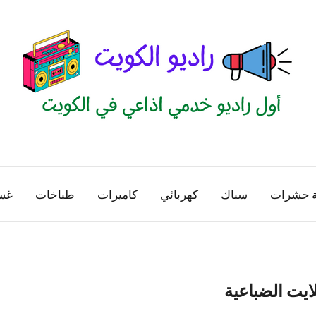
راديو
اول
منصة
الكويت
اذاعية
ة حشرات
سباك
كهربائي
كاميرات
طباخات
غس
للاعلانات
الخدمية
بالكويت
ايت الضباعية