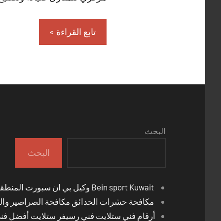
تابع القراءة
البحث
البحث
Bein sport Kuwait وكيل بي ان سبورت المنطقة العاشرة
مكافحة حشرات الحدائق مكافحة الصراصير والب
أرقام فني ستلايت فني رسيفر ستلايت أفضل فن