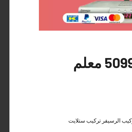
فني تركيب ستلايت الضباعية 50994997 معلم
ركيب الرسيفر تركيب ستلايت