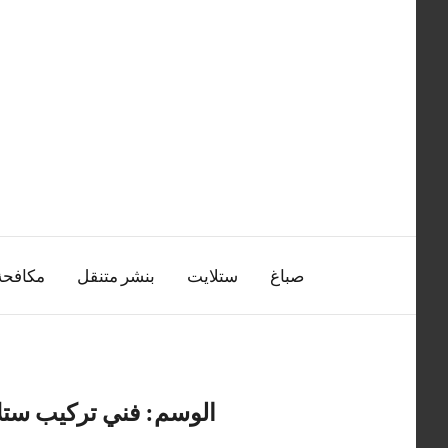
التجاوز
إلى
المحتوى
صباغ
ستلايت
بنشر متنقل
مكافح
الوسم:
فني تركيب ستل