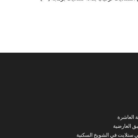
ق العارضية
ي ستلايت في الشويخ السكنية