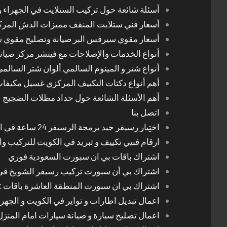
أسئلة شائعة حول تركيب الستلايت في الجهراء و
أسعار فني ستلايت المنقف مميزات الدش المر
أسعار مقوي سيرفس البر صيانة وتصليح مقوي 
أنواع الخدمات والإصلاحات مع فينشر مركز صيان
أنواع شتر و المينوم السالمي ألوان شتر السالم
أهم أنواع دكتات التكييف المركزي غسيل مكيفا
أهم الأسئلة الشائعة حول حداد مظلات الضجيج
اتصل بنا
اختِيار رسيفر جيد برمجة الرسيفر 24 ساعة في الكويت
ارقام فنيي تكييف و تبريد في الكويت للتركيب وا
اشتراك باقات بي ان سبورت السعودية فوري
اشتراك بي أن سبورت تركيب رسيفر الشويخ في
اشتراك بي ان سبورت المنطقة العاشرة باقات Bein Sport الجديدة
اعمال تبديل اطارات و تواير في الكويت و الجهرا
اعمال تصليح سيارة و صيانة سيارات امام المنز