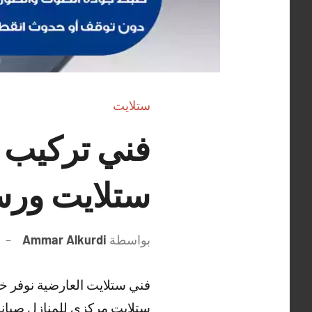
ستلايت
ستلايت ورس
بواسطة
Ammar Alkurdi
فني ستلايت العارضية نوفر خ
ستلايت مركزي للمنازل صيانة