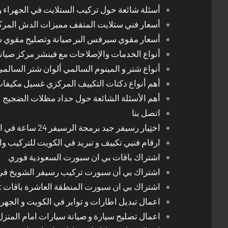
أسئلة شائعة حول تركيب الستلايت في الجهراء و
أسعار فني ستلايت المنقف مميزات الدش المر
أسعار مقوي سيرفس البر صيانة وتصليح مقوي 
أنواع الخدمات والإصلاحات مع فينشر مركز صيان
أنواع شتر و المينوم السالمي ألوان شتر السالم
أهم أنواع دكتات التكييف المركزي غسيل مكيفا
أهم الأسئلة الشائعة حول حداد مظلات الضجيج
اتصل بنا
اختِيار رسيفر جيد برمجة الرسيفر 24 ساعة في الكويت
ارقام فنيي تكييف و تبريد في الكويت للتركيب وا
اشتراك باقات بي ان سبورت السعودية فوري
اشتراك بي أن سبورت تركيب رسيفر الشويخ في
اشتراك بي ان سبورت المنطقة العاشرة باقات Bein Sport الجديدة
اعمال تبديل اطارات و تواير في الكويت و الجهرا
اعمال تصليح سيارة و صيانة سيارات امام المنز