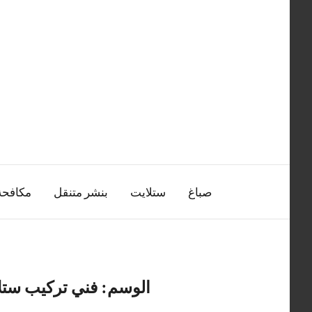
التجاوز
إلى
المحتوى
صباغ
ستلايت
بنشر متنقل
مكافح
الوسم:
فني تركيب ستل