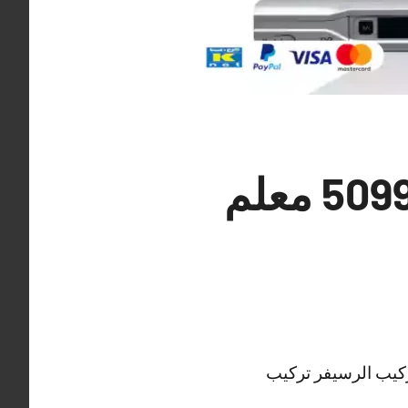
فني تركيب ستلايت العارضية 50994997 معلم
ركيب الرسيفر تركيب