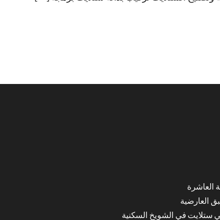
ق العارضية
ي ستلايت في الشويخ السكنية