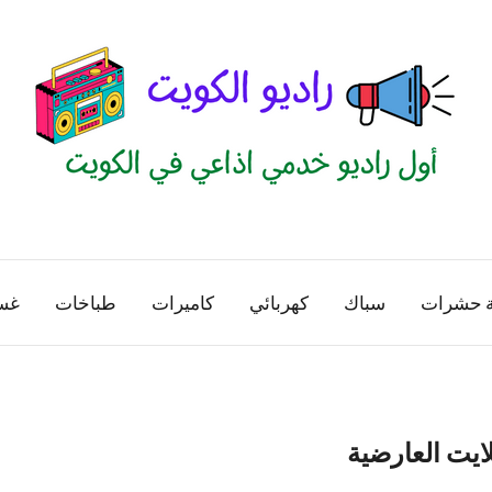
راديو
اول
منصة
الكويت
اذاعية
ة حشرات
سباك
كهربائي
كاميرات
طباخات
غس
للاعلانات
الخدمية
بالكويت
ايت العارضية