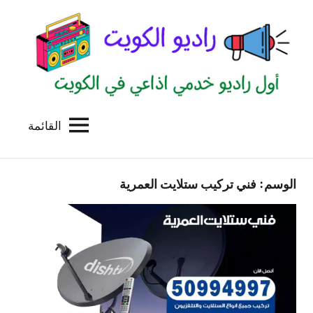
لتجاوز
لى
لمحتوى
القائمة
راديو
اول
منصة
الكويت
اذاعية
الوسم:
فني تركيب ستلايت العمرية
للاعلانات
الخدمية
بالكويت