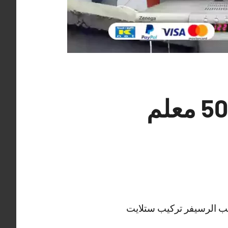
فني تركيب ستلايت القرين 50994997 معلم
يب الرسيفر تركيب ستلايت