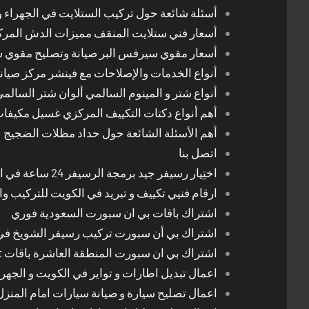
أسئلة شائعة حول تركيب الستلايت في الجهراء و
أسعار فني ستلايت المنقف مميزات الدش المر
أسعار مقوي سيرفس البر صيانة وتصليح مقوي 
أنواع الخدمات والإصلاحات مع فينشر مركز صيان
أنواع شتر و المينوم السالمي ألوان شتر السالم
أهم أنواع دكتات التكييف المركزي غسيل مكيفا
أهم الأسئلة الشائعة حول حداد مظلات الضجيج
اتصل بنا
اختِيار رسيفر جيد برمجة الرسيفر 24 ساعة في الكويت
ارقام فنيي تكييف و تبريد في الكويت للتركيب وا
اشتراك باقات بي ان سبورت السعودية فوري
اشتراك بي أن سبورت تركيب رسيفر الشويخ في
اشتراك بي ان سبورت المنطقة العاشرة باقات Bein Sport الجديدة
اعمال تبديل اطارات و تواير في الكويت و الجهرا
اعمال تصليح سيارة و صيانة سيارات امام المنز