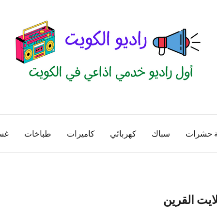
راديو
اول
منصة
الكويت
اذاعية
ة حشرات
سباك
كهربائي
كاميرات
طباخات
غس
للاعلانات
الخدمية
بالكويت
ايت القرين