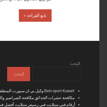
تابع القراءة
البحث
البحث
Bein sport Kuwait وكيل بي ان سبورت المنطقة العاشرة
مكافحة حشرات الحدائق مكافحة الصراصير والب
أرقام فني ستلايت فني رسيفر ستلايت أفضل فن