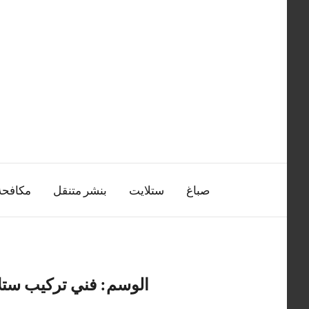
التجاوز
إلى
المحتوى
صباغ
ستلايت
بنشر متنقل
مكافح
الوسم:
فني تركيب ستل