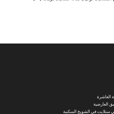
ق العارضية
ي ستلايت في الشويخ السكنية