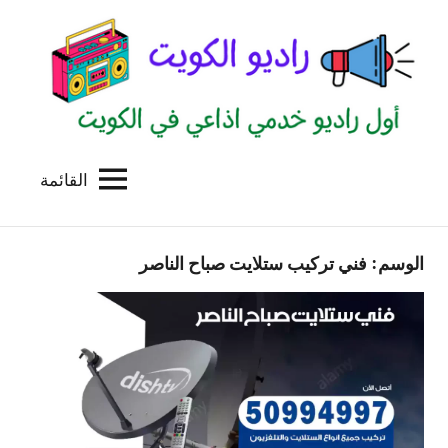
لتجاوز
لى
لمحتوى
القائمة
راديو
اول
منصة
الكويت
اذاعية
الوسم:
فني تركيب ستلايت صباح الناصر
للاعلانات
الخدمية
بالكويت