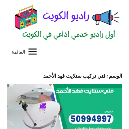
لتجاوز
لى
لمحتوى
القائمة
راديو
اول
منصة
الكويت
اذاعية
الوسم:
فني تركيب ستلايت فهد الأحمد
للاعلانات
الخدمية
بالكويت