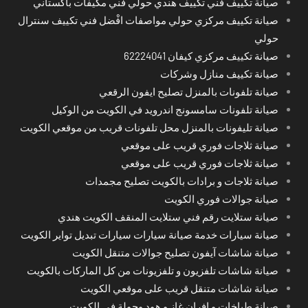
صيانة تكييف فني تكييف هندي حولي فني مكيفات باكستاني
صيانة تكييف مركزي حولي مواصفات افْضل فني تكييف سنترال
حولي
صيانة تكييف مركزي كيفان 62224041
صيانة تكييف منازل وشركات
صيانة تلفونات بالمنزل تصليح ايفون الرقعي
صيانة تلفونات سامسونج اندرويد في الكويت من الوكيل
صيانة تليفونات بالمنزل محل تلفونات قريب من موقعي الكويت
صيانة ثلاجات فوري قريب على موقعي
صيانة ثلاجات فوري قريب على موقعي
صيانة ثلاجات و برادات بالكويت تصليح مجمدات
صيانة جوالات فوري الكويت
صيانة ستلايت رقم فني ستلايت المنقف الكويت هندي
صيانة سيارات خدمة صيانة سيارات سيارات تبديل تواير الكويت
صيانة شاشات آيفون تصليح جوالات متنقل الكويت
صيانة شاشات تلفزيون و تلفزيونات من كل الماركات بالكويت
صيانة شاشات متنقل قريب على موقعي الكويت
صيانة طباخات و افران غاز و هود وجولة في الكويت