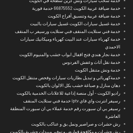
خدمة سحب سيارات ونش كرين سطحة في الكويت
خدمة ضيافة عربية الكويت 66875552 خدمة فورية
خدمة ضيافة عربية وتنسيق أفراح الكويت
خدمة غسيل سيارات الكويت غسيل سيارات بالبيت
خدمة فني ستلايت المنقف فني ستلايت ورسيفر ب المنقف
خدمة كهرباء سيارات عند البيت كهرباء وميكانيك سيارات
الاحمدي
خدمة نجار هندي فتح اقفال ابواب خشب والمنيوم الكويت
خدمة نقل أثاث وعفش الفردوس
خدمة ونش متنقل الكويت
خدمةكهربائي و تبديل بطاريات سيارات وفحص متنقل الكويت
دهان منازل و صباغة خشب بكل الالوان بالكويت
راديو الكويت - أول منصة إذاعية للاعلانات الخدمية بالكويت
رسيفر انترنت واي فاي iptv خدمة فني ستلايت المنقف
رسيفر بي ان سبورت رقم خدمة عملاء بي ان سبورت المنطقة
العاشرة
رش حشرات و صراصير ونمل بق و عناكب بالكويت
رش حشرات و مكافحة قوارض و توفير مبيدات حشرية بالكويت