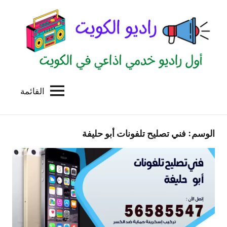
لتجاوز
لى
لمحتوى
القائمة
راديو
اول
منصة
الكويت
اذاعية
الوسم:
فني تصليح تلفونات أبو حليفة
للاعلانات
الخدمية
بالكويت