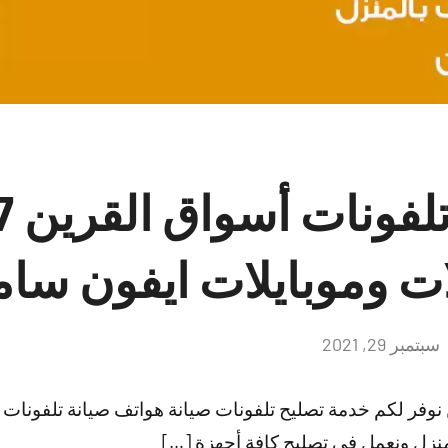
فني
ات وموبايلات ايفون سا
سبتمبر 29, 2021
لا
توجد
تعليقات
نوفر لكم خدمة تصليح تلفونات صيانة هواتف صيانة تلفونات 
نزل ونعمل في تصليح كافة أجهزة […]