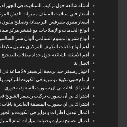
أسئلة شائعة حول تركيب الستلايت في الجهراء و
أسعار فني ستلايت المنقف مميزات الدش المر
أسعار مقوي سيرفس البر صيانة وتصليح مقوي 
أنواع الخدمات والإصلاحات مع فينشر مركز صيان
أنواع شتر و المينوم السالمي ألوان شتر السالم
أهم أنواع دكتات التكييف المركزي غسيل مكيفا
أهم الأسئلة الشائعة حول حداد مظلات الضجيج
اتصل بنا
اختِيار رسيفر جيد برمجة الرسيفر 24 ساعة في الكويت
ارقام فنيي تكييف و تبريد في الكويت للتركيب وا
اشتراك باقات بي ان سبورت السعودية فوري
اشتراك بي أن سبورت تركيب رسيفر الشويخ في
اشتراك بي ان سبورت المنطقة العاشرة باقات Bein Sport الجديدة
اعمال تبديل اطارات و تواير في الكويت و الجهرا
اعمال تصليح سيارة و صيانة سيارات امام المنز