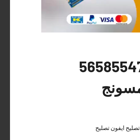
 تصليح تلفونات أسواق القرين 56585547
مسونج
تصليح ايفون تصليح