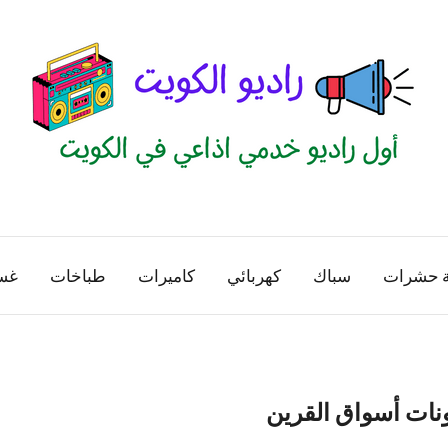
راديو
اول
منصة
الكويت
اذاعية
ة حشرات
سباك
كهربائي
كاميرات
طباخات
غس
للاعلانات
الخدمية
بالكويت
نات أسواق القرين