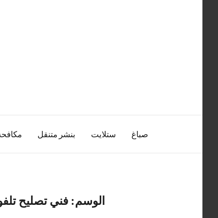
التجاوز
إلى
المحتوى
صباغ
ستلايت
بنشر متنقل
مكافح
الوسم:
فني تصليح تلفو