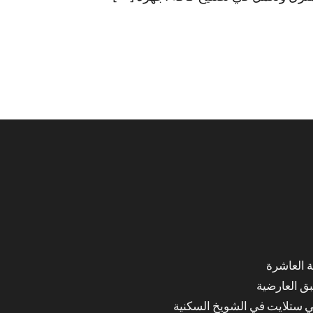
ق العارضية
ي ستلايت في الشويخ السكنية