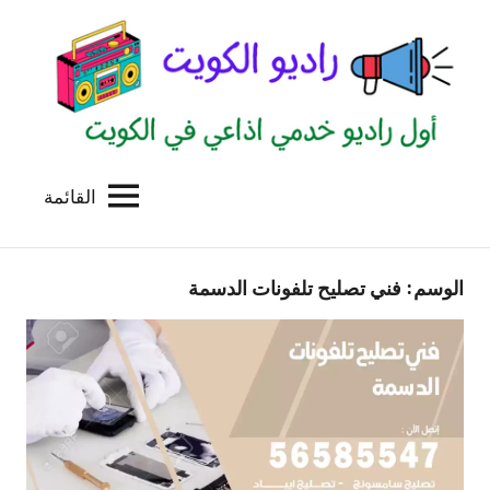
لتجاوز
لى
لمحتوى
القائمة
راديو
اول
منصة
الكويت
اذاعية
الوسم:
فني تصليح تلفونات الدسمة
للاعلانات
الخدمية
بالكويت