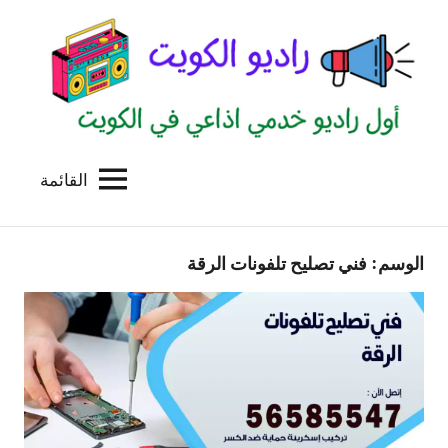
لتجاوز
لى
لمحتوى
القائمة
راديو
اول
منصة
الكويت
اذاعية
الوسم:
فني تصليح تلفونات الرقة
للاعلانات
الخدمية
بالكويت