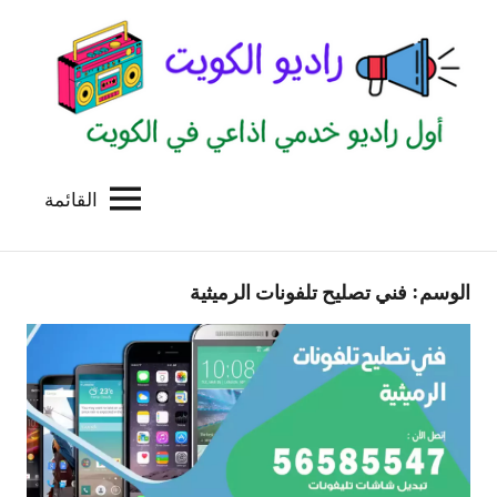
لتجاوز
لى
لمحتوى
القائمة
راديو
اول
منصة
الكويت
اذاعية
الوسم:
فني تصليح تلفونات الرميثية
للاعلانات
الخدمية
بالكويت