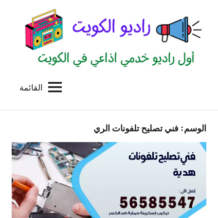
لتجاوز
لى
لمحتوى
القائمة
راديو
اول
منصة
الكويت
اذاعية
الوسم:
فني تصليح تلفونات الري
للاعلانات
الخدمية
بالكويت