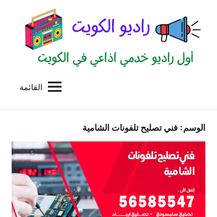
لتجاوز
لى
لمحتوى
القائمة
راديو
اول
منصة
الكويت
اذاعية
الوسم:
فني تصليح تلفونات الشامية
للاعلانات
الخدمية
بالكويت