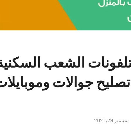
تلفونات الشعب السكنية
5658554 تصليح جوالات وموبايل
سبتمبر 29, 2021
لا
توجد