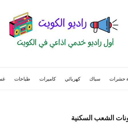
راديو
اول
منصة
الكويت
اذاعية
ة حشرات
سباك
كهربائي
كاميرات
طباخات
غس
للاعلانات
الخدمية
بالكويت
ونات الشعب السكنية