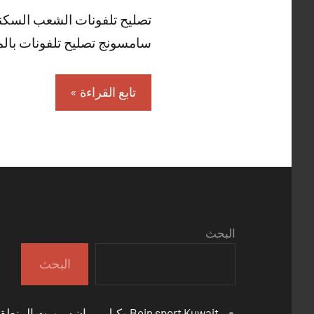
تصليح تلفونات الشعب السكني
سامسونج تصليح تلفونات بالم
تابع القراءة
البحث
البحث
Bein sport Kuwait وكيل بي ان سبورت المنطقة العاشرة