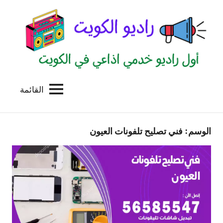
لتجاوز
لى
لمحتوى
القائمة
راديو
اول
منصة
الكويت
اذاعية
الوسم:
فني تصليح تلفونات العيون
للاعلانات
الخدمية
بالكويت