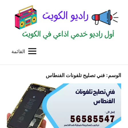
لتجاوز
لى
لمحتوى
القائمة
راديو
اول
منصة
الكويت
اذاعية
الوسم:
فني تصليح تلفونات الفنطاس
للاعلانات
الخدمية
بالكويت