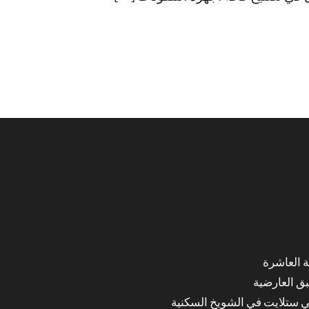
ق العارضية
ي ستلايت في الشويخ السكنية