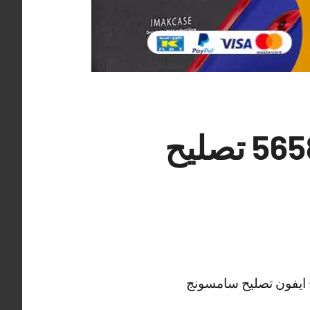
فني تصليح تلفونات المسيلة 56585547 تصليح
ح ايفون تصليح سامسونج