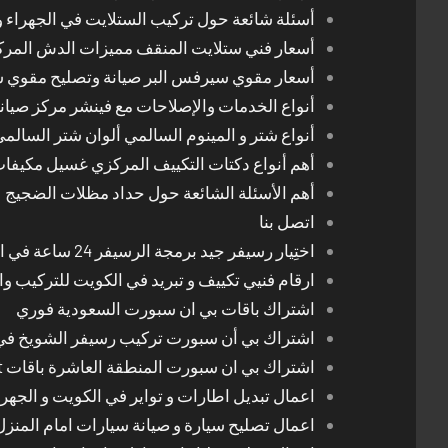
أسئلة شائعة حول تركيب الستلايت في الجهراء و
أسعار فني ستلايت المنقف مميزات الدش المر
أسعار مقوي سيرفس البر صيانة وتصليح مقوي 
أنواع الخدمات والإصلاحات مع فينشر مركز صيان
أنواع شتر و المينوم السالمي ألوان شتر السالم
أهم أنواع دكتات التكييف المركزي غسيل مكيفا
أهم الأسئلة الشائعة حول حداد مظلات الضجيج
اتصل بنا
اختِيار رسيفر جيد برمجة الرسيفر 24 ساعة في الكويت
ارقام فنيي تكييف و تبريد في الكويت للتركيب وا
اشتراك باقات بي ان سبورت السعودية فوري
اشتراك بي أن سبورت تركيب رسيفر الشويخ في
اشتراك بي ان سبورت المنطقة العاشرة باقات Bein Sport الجديدة
اعمال تبديل اطارات و تواير في الكويت و الجهرا
اعمال تصليح سيارة و صيانة سيارات امام المنز