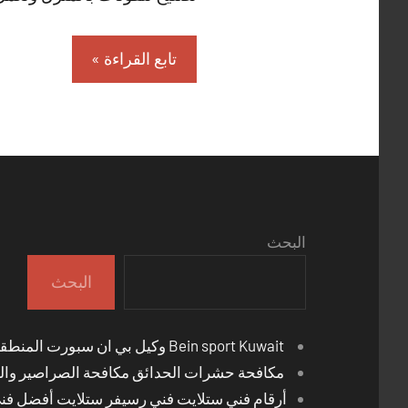
تابع القراءة
البحث
البحث
Bein sport Kuwait وكيل بي ان سبورت المنطقة العاشرة
مكافحة حشرات الحدائق مكافحة الصراصير والب
أرقام فني ستلايت فني رسيفر ستلايت أفضل فن