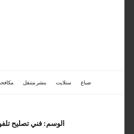
التجاوز
إلى
المحتوى
صباغ
ستلايت
بنشر متنقل
مكافح
الوسم:
فني تصليح تلفو