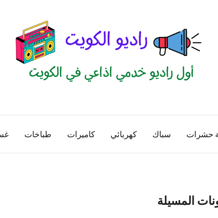
راديو
اول
منصة
الكويت
اذاعية
ة حشرات
سباك
كهربائي
كاميرات
طباخات
غس
للاعلانات
الخدمية
بالكويت
نات المسيلة