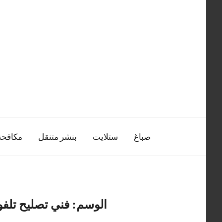
التجاوز
إلى
المحتوى
صباغ
ستلايت
بنشر متنقل
مكافح
الوسم:
فني تصليح تلفو