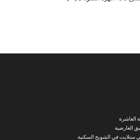
ق العارضية
ي ستلايت في الشويخ السكنية