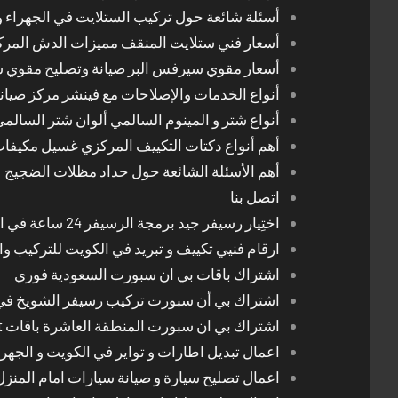
أسئلة شائعة حول تركيب الستلايت في الجهراء و
أسعار فني ستلايت المنقف مميزات الدش المر
أسعار مقوي سيرفس البر صيانة وتصليح مقوي 
أنواع الخدمات والإصلاحات مع فينشر مركز صيان
أنواع شتر و المينوم السالمي ألوان شتر السالم
أهم أنواع دكتات التكييف المركزي غسيل مكيفا
أهم الأسئلة الشائعة حول حداد مظلات الضجيج
اتصل بنا
اختِيار رسيفر جيد برمجة الرسيفر 24 ساعة في الكويت
ارقام فنيي تكييف و تبريد في الكويت للتركيب وا
اشتراك باقات بي ان سبورت السعودية فوري
اشتراك بي أن سبورت تركيب رسيفر الشويخ في
اشتراك بي ان سبورت المنطقة العاشرة باقات Bein Sport الجديدة
اعمال تبديل اطارات و تواير في الكويت و الجهرا
اعمال تصليح سيارة و صيانة سيارات امام المنز