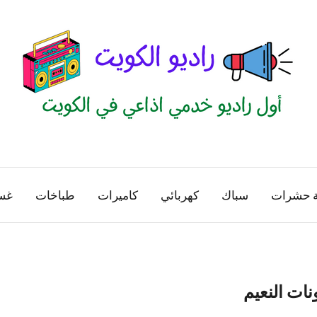
راديو
اول
منصة
الكويت
اذاعية
ة حشرات
سباك
كهربائي
كاميرات
طباخات
غس
للاعلانات
الخدمية
بالكويت
نات النعيم