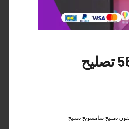
فني تصليح تلفونات النعيم 56585547 تصليح
ايفون تصليح سامسونج تصليح