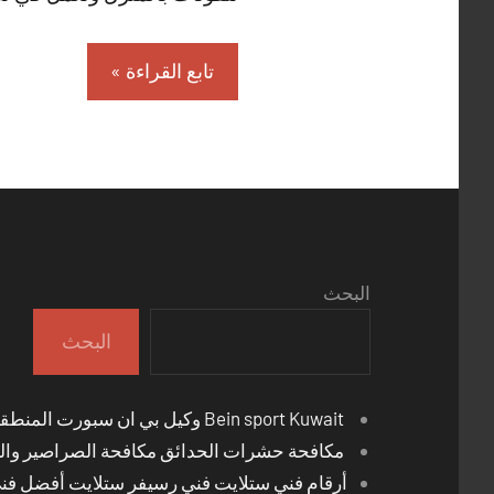
تابع القراءة
البحث
البحث
Bein sport Kuwait وكيل بي ان سبورت المنطقة العاشرة
مكافحة حشرات الحدائق مكافحة الصراصير والب
أرقام فني ستلايت فني رسيفر ستلايت أفضل فن