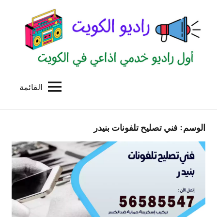
لتجاوز
لى
لمحتوى
القائمة
راديو
اول
منصة
الكويت
اذاعية
الوسم:
فني تصليح تلفونات بنيدر
للاعلانات
الخدمية
بالكويت