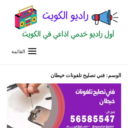
لتجاوز
لى
لمحتوى
القائمة
راديو
اول
منصة
الكويت
اذاعية
الوسم:
فني تصليح تلفونات خيطان
للاعلانات
الخدمية
بالكويت