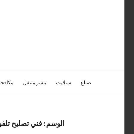
التجاوز
إلى
المحتوى
صباغ
ستلايت
بنشر متنقل
مكافح
الوسم:
فني تصليح تلفو