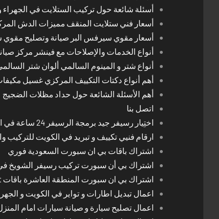
أسئلة شائعة حول تركيب الستلايت في الجهراء و
أسعار فني ستلايت المنقف مميزات الدش المر
أسعار مقوي سيرفس البر صيانة وتصليح مقوي 
أنواع الخدمات والإصلاحات مع فينشر مركز صيان
أنواع شتر و المينوم السالمي ألوان شتر السالم
أهم أنواع دكتات التكييف المركزي غسيل مكيفا
أهم الأسئلة الشائعة حول حداد مظلات الضجيج
اتصل بنا
اختِيار رسيفر جيد برمجة الرسيفر 24 ساعة في الكويت
ارقام فنيي تكييف و تبريد في الكويت للتركيب وا
اشتراك باقات بي ان سبورت السعودية فوري
اشتراك بي أن سبورت تركيب رسيفر الشويخ في
اشتراك بي ان سبورت المنطقة العاشرة باقات Bein Sport الجديدة
اعمال تبديل اطارات و تواير في الكويت و الجهرا
اعمال تصليح سيارة و صيانة سيارات امام المنز