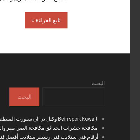
تابع القراءة
البحث
البحث
Bein sport Kuwait وكيل بي ان سبورت المنطقة العاشرة
مكافحة حشرات الحدائق مكافحة الصراصير والب
أرقام فني ستلايت فني رسيفر ستلايت أفضل فن