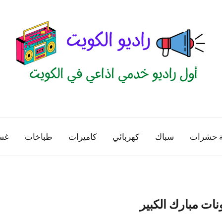
راديو
اول
منصة
الكويت
اذاعية
ة حشرات
سباك
كهربائي
كاميرات
طباخات
غس
للاعلانات
الخدمية
بالكويت
نات مبارك الكبير