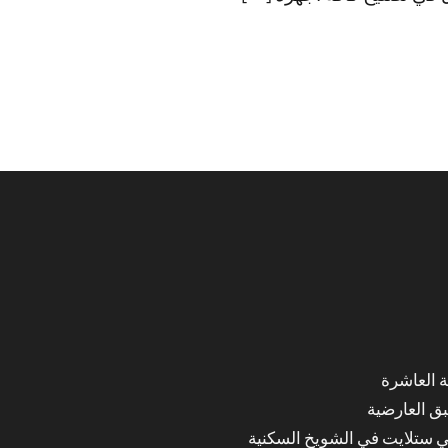
ق العارضية
ي ستلايت في الشويخ السكنية