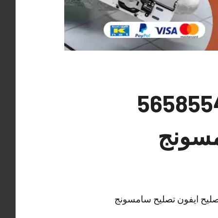
 تلفونات مبارك الكبير 56585547
مسونج
تصليح ايفون تصليح سامسونج